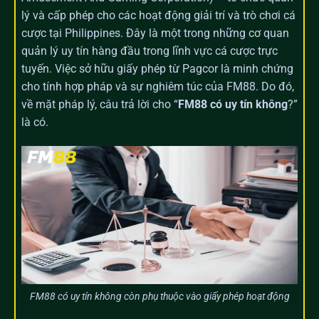
lý và cấp phép cho các hoạt động giải trí và trò chơi cá
cược tại Philippines. Đây là một trong những cơ quan
quản lý uy tín hàng đầu trong lĩnh vực cá cược trực
tuyến. Việc sở hữu giấy phép từ Pagcor là minh chứng
cho tính hợp pháp và sự nghiêm túc của FM88. Do đó,
về mặt pháp lý, câu trả lời cho “
FM88 có uy tín không
?”
là có.
FM88 có uy tín không còn phụ thuộc vào giấy phép hoạt động