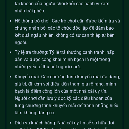
tài khoản của người chơi khỏi các hành vi xâm
nhập trái phép.
Hệ thống trò chơi: Các trò chơi cần được kiểm tra và
chứng nhận bởi các tổ chức độc lập để đảm bảo
kết quả ngẫu nhiên, không có sự can thiệp từ bên
ngoài.
Tỷ lệ trả thưởng: Tỷ lệ trả thưởng cạnh tranh, hấp
dẫn và được công khai minh bạch là một trong
những yếu tố thu hút người chơi.
Khuyến mãi: Các chương trình khuyến mãi đa dạng,
giá trị, đi kèm với điều kiện tham gia rõ ràng, minh
bạch là điểm cộng lớn của một nhà cái uy tín.
Người chơi cần lưu ý đọc kỹ các điều khoản của
từng chương trình khuyến mãi để tránh những hiểu
lầm không đáng có.
Dịch vụ khách hàng: Nhà cái uy tín sẽ sở hữu đội