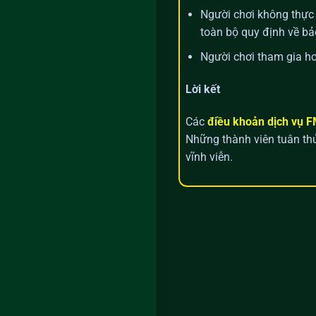
Người chơi không thực 
toàn bộ quy định về bả
Người chơi tham gia ho
Lời kết
Các
điều khoản dịch vụ 
Những thành viên tuân thủ
vĩnh viễn.