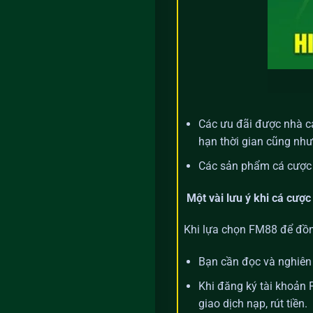
Các ưu đãi được nhà cá
hạn thời gian cũng như
Các sản phẩm cá cược c
Một vài lưu ý khi cá cược
Khi lựa chọn FM88 để đồn
Bạn cần đọc và nghiên 
Khi đăng ký tài khoản 
giao dịch nạp, rút tiền.