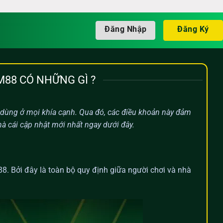
Đăng Nhập
Đăng Ký
M88 CÓ NHỮNG GÌ ?
i dùng ở mọi khía cạnh. Qua đó, các điều khoản này đảm
nhà cái cập nhật mới nhất ngay dưới đây.
8. Bởi đây là toàn bộ quy định giữa người chơi và nhà