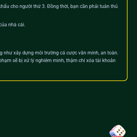
hẩu cho người thứ 3. Đồng thời, bạn cần phải tuân thủ
của nhà cái.
ũng như xây dựng môi trường cá cược văn minh, an toàn.
 phạm sẽ bị xử lý nghiêm minh, thậm chí xóa tài khoản